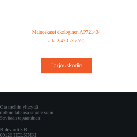
Mainoskassi ekologinen AP721434
2,47
€
(alv 0%)
Tarjouskoriin
Ota meihin yhteyttä
milloin tahansa sinulle sopii
Sovitaan tapaaminen!
Bulevardi 3 B
00120 HELSINKI