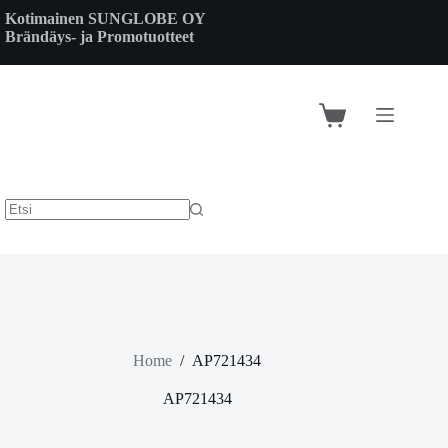
Skip
Kotimainen SUNGLOBE OY
to
Brändäys- ja Promotuotteet
content
Shopping
cart
Home
/
AP721434
AP721434