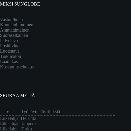
MIKSI SUNGLOBE
Vastuullinen
Kunnianhimoinen
Ammattimainen
Suoraselkäinen
Palveleva
Positiivinen
Luotettava
Tinkimätön
Laadukas
Kustannustehokas
SEURAA MEITÄ
Työnäytteitä/-fiiliksiä
Liikelahjat Helsinki
Likelahjat Tampere
Liikelahjat Turku