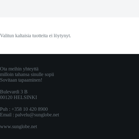
Valitun kaltaisia tuotteita ei löytynyt.
Ota meihin yhteyttä
milloin tahansa sinulle sopii
Sovitaan tapaaminen!
Bulevardi 3 B
00120 HELSINKI
Puh : +358 10 420 8900
Email :
palvelu@sunglobe.net
www.sunglobe.net