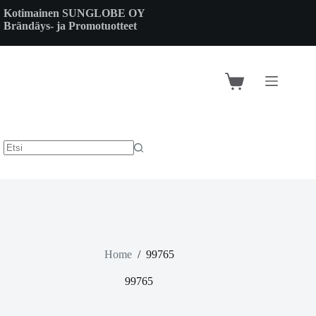
Skip
Kotimainen SUNGLOBE OY
to
Brändäys- ja Promotuotteet
content
Shopping
cart
Home
/
99765
99765