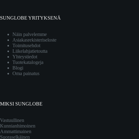
SUNGLOBE YRITYKSENÄ
Näin palvelemme
Asiakasrekisteriseloste
Toimitusehdot
Liikelahjatietoutta
Yhteystiedot
Tuotekatalogeja
Blogi
Oma painatus
MIKSI SUNGLOBE
Vastuullinen
Kunnianhimoinen
Ammattimainen
Suoraselkäinen