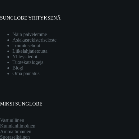
SUNGLOBE YRITYKSENÄ
Näin palvelemme
Asiakasrekisteriseloste
Toimitusehdot
Liikelahjatietoutta
Yhteystiedot
Tuotekatalogeja
Blogi
Oma painatus
MIKSI SUNGLOBE
Vastuullinen
Kunnianhimoinen
Ammattimainen
Suoraselkäinen