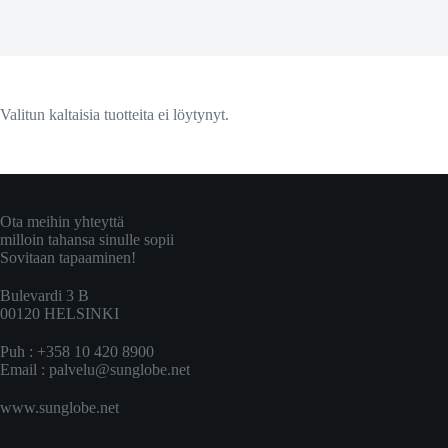
Valitun kaltaisia tuotteita ei löytynyt.
Ota meihin yhteyttä
milloin tahansa sinulle sopii
Sovitaan tapaaminen!
Bulevardi 3 B
00120 HELSINKI
Puh : +358 10 420 8900
Email :
palvelu@sunglobe.net
www.sunglobe.net