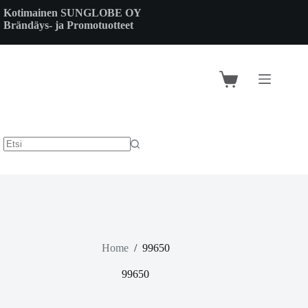
Skip
Kotimainen SUNGLOBE OY
to
Brändäys- ja Promotuotteet
content
Shopping
cart
Home
/
99650
99650