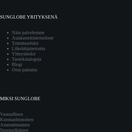
SUNGLOBE YRITYKSENÄ
Näin palvelemme
Asiakasrekisteriseloste
Toimitusehdot
Liikelahjatietoutta
Yhteystiedot
Tuotekatalogeja
Blogi
Oma painatus
MIKSI SUNGLOBE
Vastuullinen
Kunnianhimoinen
Ammattimainen
Suoraselkäinen