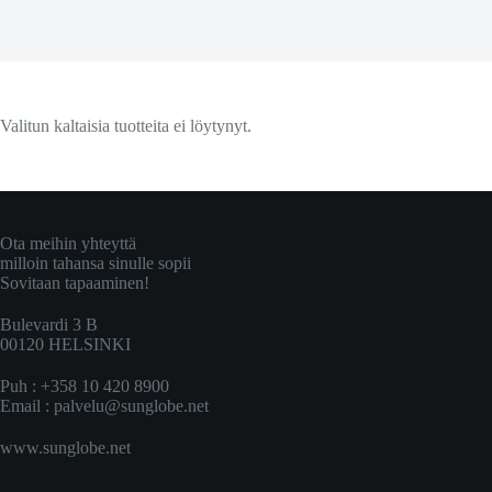
Valitun kaltaisia tuotteita ei löytynyt.
Ota meihin yhteyttä
milloin tahansa sinulle sopii
Sovitaan tapaaminen!
Bulevardi 3 B
00120 HELSINKI
Puh : +358 10 420 8900
Email :
palvelu@sunglobe.net
www.sunglobe.net