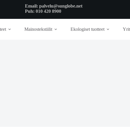
Email:
palvelu@sunglobe.net
Puh:
010 420 8900
teet
Mainostekstiilit
Ekologiset tuotteet
Yrit