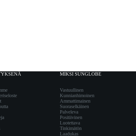
TYKSENÄ
MIKSI SUNGLOBE
emme
Vastuullinen
eriseloste
Kunnianhimoinen
t
Ammattimainen
outta
Suoraselkäinen
Palveleva
eja
Positiivinen
Luotettava
s
Tinkimätön
Laadukas