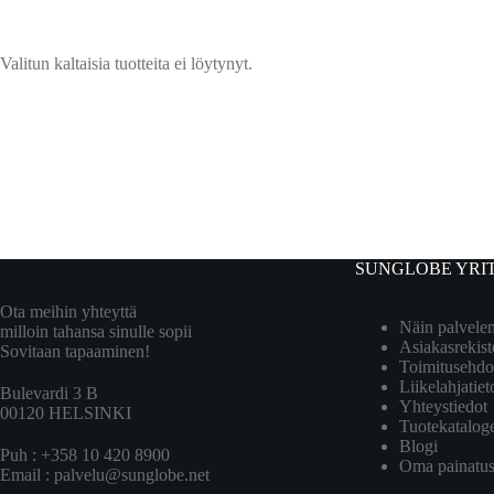
Valitun kaltaisia tuotteita ei löytynyt.
SUNGLOBE YRI
Ota meihin yhteyttä
Näin palvel
milloin tahansa sinulle sopii
Asiakasrekist
Sovitaan tapaaminen!
Toimitusehdo
Liikelahjatiet
Bulevardi 3 B
Yhteystiedot
00120 HELSINKI
Tuotekatalog
Blogi
Puh : +358 10 420 8900
Oma painatu
Email :
palvelu@sunglobe.net