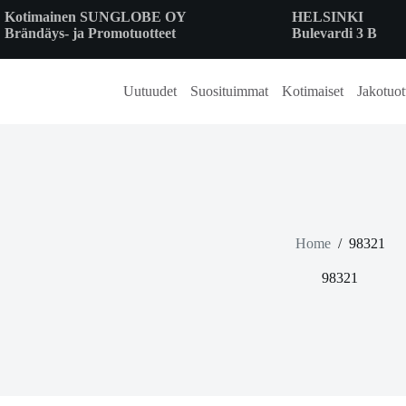
Skip
Kotimainen SUNGLOBE OY
HELSINKI
to
Brändäys- ja Promotuotteet
Bulevardi 3 B
content
Uutuudet
Suosituimmat
Kotimaiset
Jakotuot
Home
/
98321
98321