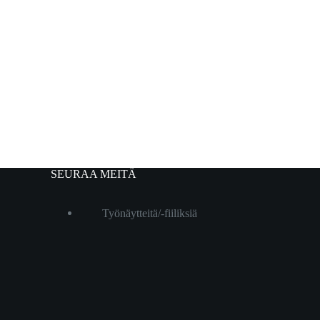
SEURAA MEITÄ
Työnäytteitä/-fiiliksiä