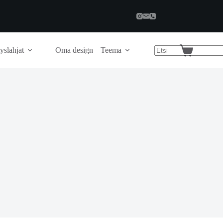
yslahjat
Oma design
Teema
Shopping
cart