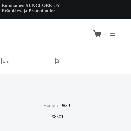
Skip
Kotimainen SUNGLOBE OY
to
Brändäys- ja Promotuotteet
content
Shopping
cart
Home
/
98301
98301