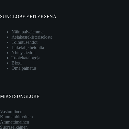
SUNGLOBE YRITYKSENÄ
Näin palvelemme
Asiakasrekisteriseloste
Toimitusehdot
Liikelahjatietoutta
Yhteystiedot
Tuotekatalogeja
Blogi
Oma painatus
MIKSI SUNGLOBE
Vastuullinen
Kunnianhimoinen
Ammattimainen
Suoraselkäinen