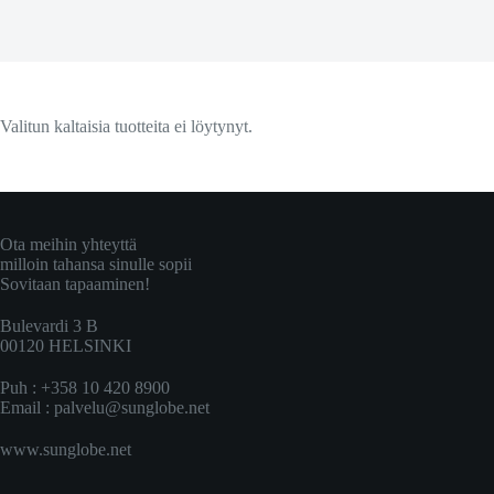
Valitun kaltaisia tuotteita ei löytynyt.
Ota meihin yhteyttä
milloin tahansa sinulle sopii
Sovitaan tapaaminen!
Bulevardi 3 B
00120 HELSINKI
Puh : +358 10 420 8900
Email :
palvelu@sunglobe.net
www.sunglobe.net