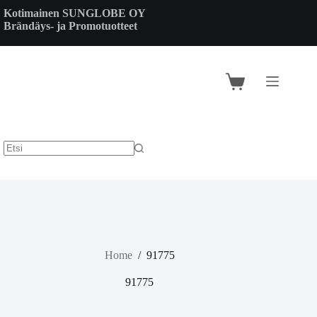
Skip
Kotimainen SUNGLOBE OY
to
Brändäys- ja Promotuotteet
content
Shopping
cart
Home
/
91775
91775