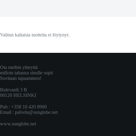
Valitun kaltaisia tuotteita ei löytynyt.
Ota meihin yhteyttä
milloin tahansa sinulle sopii
Sovitaan tapaaminen!
Bulevardi 3 B
00120 HELSINKI
Puh : +358 10 420 8900
Email :
palvelu@sunglobe.net
www.sunglobe.net