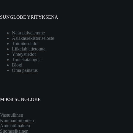
SUNGLOBE YRITYKSENÄ
Näin palvelemme
Asiakasrekisteriseloste
Toimitusehdot
Liikelahjatietoutta
Yhteystiedot
Tuotekatalogeja
Blogi
Oma painatus
MIKSI SUNGLOBE
Vastuullinen
Kunnianhimoinen
Ammattimainen
Suoraselkäinen