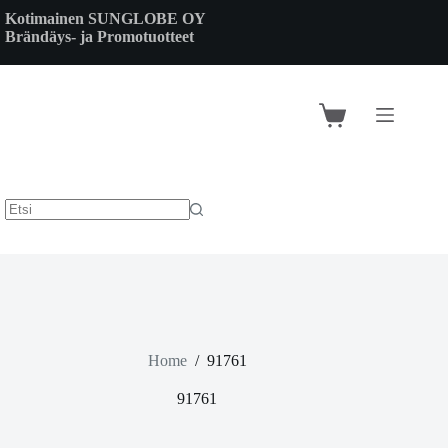
Skip
Kotimainen SUNGLOBE OY
to
Brändäys- ja Promotuotteet
content
Shopping
cart
Home
/
91761
91761