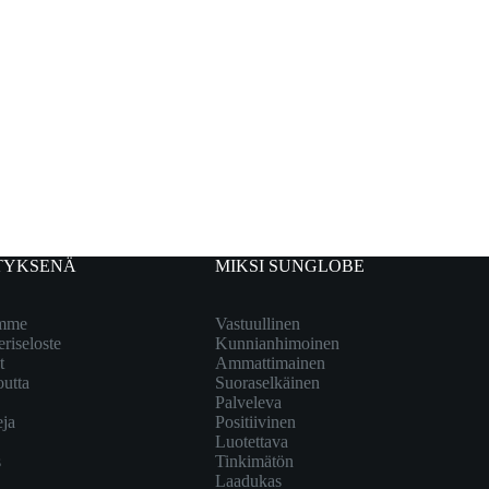
TYKSENÄ
MIKSI SUNGLOBE
emme
Vastuullinen
eriseloste
Kunnianhimoinen
t
Ammattimainen
outta
Suoraselkäinen
Palveleva
eja
Positiivinen
Luotettava
s
Tinkimätön
Laadukas