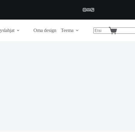
yslahjat
Oma design
Teema
Shopping
cart