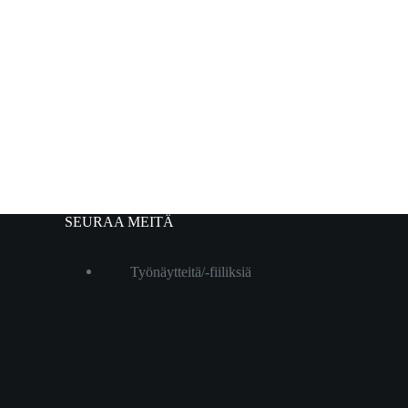
SEURAA MEITÄ
Työnäytteitä/-fiiliksiä