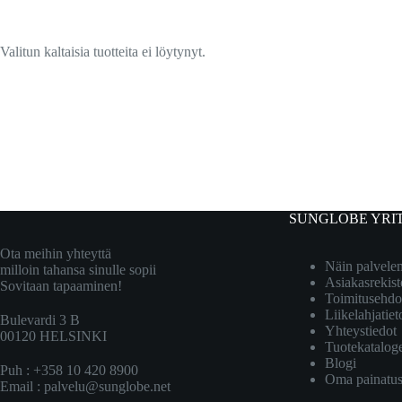
Valitun kaltaisia tuotteita ei löytynyt.
SUNGLOBE YRI
Ota meihin yhteyttä
Näin palvel
milloin tahansa sinulle sopii
Asiakasrekist
Sovitaan tapaaminen!
Toimitusehdo
Liikelahjatiet
Bulevardi 3 B
Yhteystiedot
00120 HELSINKI
Tuotekatalog
Blogi
Puh : +358 10 420 8900
Oma painatu
Email :
palvelu@sunglobe.net