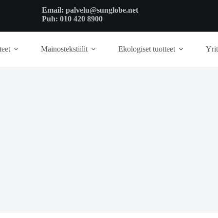
Email:
palvelu@sunglobe.net
Puh:
010 420 8900
teet
Mainostekstiilit
Ekologiset tuotteet
Yrit