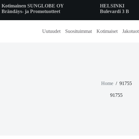
Skip
Kotimainen SUNGLOBE OY
HELSINKI
to
Brändäys- ja Promotuotteet
Bulevardi 3 B
content
Uutuudet
Suosituimmat
Kotimaiset
Jakotuot
Home
/
91755
91755