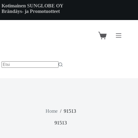
Skip
Kotimainen SUNGLOBE OY
to
Brändäys- ja Promotuotteet
content
Shopping
cart
Home
/
91513
91513