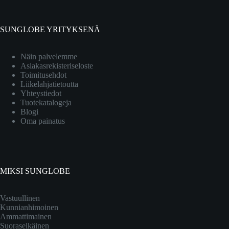
SUNGLOBE YRITYKSENÄ
Näin palvelemme
Asiakasrekisteriseloste
Toimitusehdot
Liikelahjatietoutta
Yhteystiedot
Tuotekatalogeja
Blogi
Oma painatus
MIKSI SUNGLOBE
Vastuullinen
Kunnianhimoinen
Ammattimainen
Suoraselkäinen