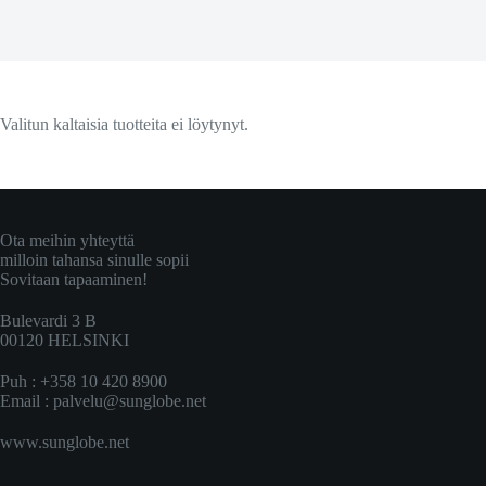
Valitun kaltaisia tuotteita ei löytynyt.
Ota meihin yhteyttä
milloin tahansa sinulle sopii
Sovitaan tapaaminen!
Bulevardi 3 B
00120 HELSINKI
Puh : +358 10 420 8900
Email :
palvelu@sunglobe.net
www.sunglobe.net