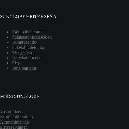
SUNGLOBE YRITYKSENÄ
Näin palvelemme
Asiakasrekisteriseloste
Toimitusehdot
Liikelahjatietoutta
Yhteystiedot
Tuotekatalogeja
Blogi
Oma painatus
MIKSI SUNGLOBE
Vastuullinen
Kunnianhimoinen
Ammattimainen
Suoraselkäinen