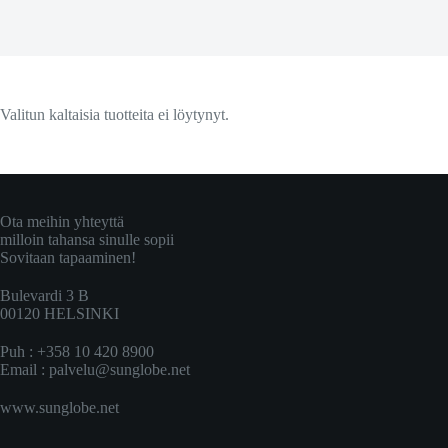
Valitun kaltaisia tuotteita ei löytynyt.
Ota meihin yhteyttä
milloin tahansa sinulle sopii
Sovitaan tapaaminen!
Bulevardi 3 B
00120 HELSINKI
Puh : +358 10 420 8900
Email :
palvelu@sunglobe.net
www.sunglobe.net