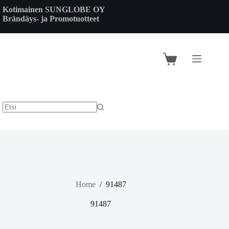
Skip
Kotimainen SUNGLOBE OY
to
Brändäys- ja Promotuotteet
content
Shopping
cart
Home
/
91487
91487