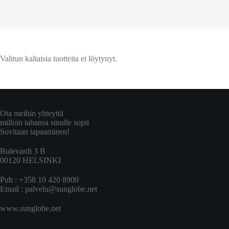
Valitun kaltaisia tuotteita ei löytynyt.
Ota meihin yhteyttä
milloin tahansa sinulle sopii
Sovitaan tapaaminen!
Bulevardi 3 B
00120 HELSINKI
Puh : +358 10 420 8900
Email :
palvelu@sunglobe.net
www.sunglobe.net