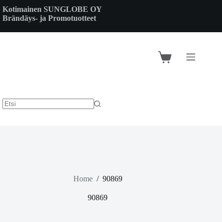
Skip
Kotimainen SUNGLOBE OY
to
Brändäys- ja Promotuotteet
content
Shopping
cart
Home
/
90869
90869