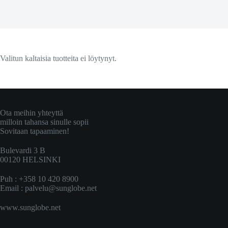
Valitun kaltaisia tuotteita ei löytynyt.
Ota meihin yhteyttä
milloin tahansa sinulle sopii
Sovitaan tapaaminen!
Bulevardi 3 B
00120 HELSINKI
Puh : +358 10 420 8900
Email :
palvelu@sunglobe.net
www.sunglobe.net