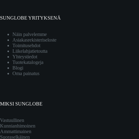
SUNGLOBE YRITYKSENÄ
Näin palvelemme
Asiakasrekisteriseloste
Toimitusehdot
Liikelahjatietoutta
Yhteystiedot
Tuotekatalogeja
Blogi
Oma painatus
MIKSI SUNGLOBE
Vastuullinen
Kunnianhimoinen
Ammattimainen
Suoraselkäinen