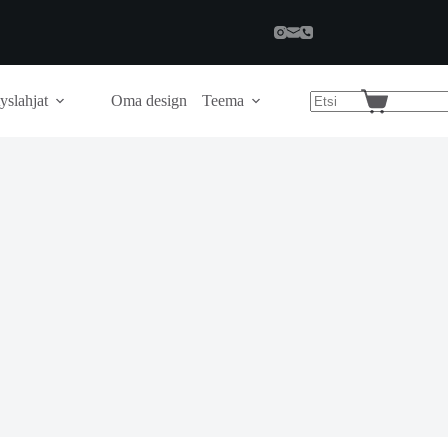
yslahjat
Oma design
Teema
Shopping
cart