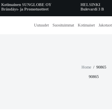
Skip
Kotimainen SUNGLOBE OY
HELSINKI
to
Brändäys- ja Promotuotteet
Bulevardi 3 B
content
Uutuudet
Suosituimmat
Kotimaiset
Jakotuot
Home
/
90865
90865