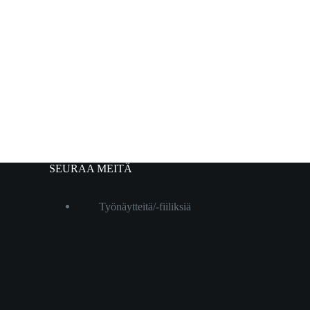
SEURAA MEITÄ
Työnäytteitä/-fiiliksiä