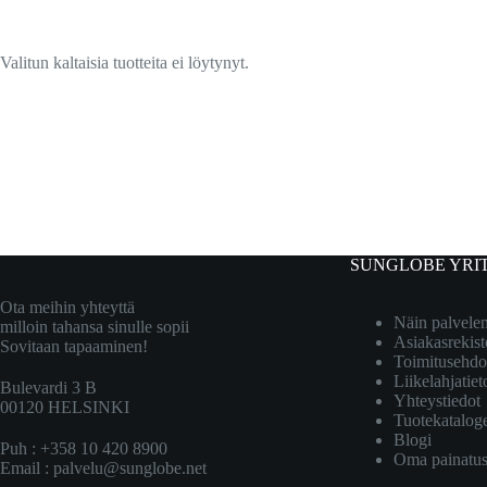
Valitun kaltaisia tuotteita ei löytynyt.
SUNGLOBE YRI
Ota meihin yhteyttä
Näin palvel
milloin tahansa sinulle sopii
Asiakasrekist
Sovitaan tapaaminen!
Toimitusehdo
Liikelahjatiet
Bulevardi 3 B
Yhteystiedot
00120 HELSINKI
Tuotekatalog
Blogi
Puh : +358 10 420 8900
Oma painatu
Email :
palvelu@sunglobe.net