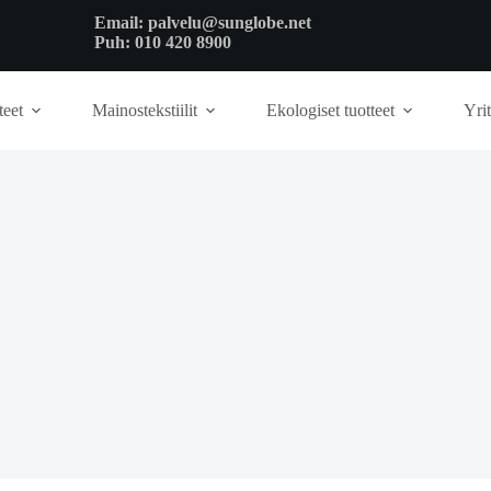
Email:
palvelu@sunglobe.net
Puh:
010 420 8900
teet
Mainostekstiilit
Ekologiset tuotteet
Yrit