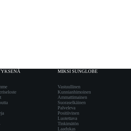
TYKSENÄ
MIKSI SUNGLOBE
emme
Vastuullinen
eriseloste
Kunnianhimoinen
t
Ammattimainen
outta
Suoraselkäinen
Palveleva
eja
Positiivinen
Luotettava
s
Tinkimätön
Laadukas