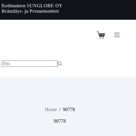
Skip
Kotimainen SUNGLOBE OY
to
Brändäys- ja Promotuotteet
content
Shopping
cart
Home
/
90778
90778