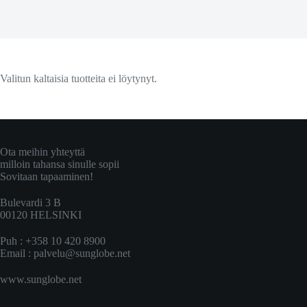
Valitun kaltaisia tuotteita ei löytynyt.
Ota meihin yhteyttä
milloin tahansa sinulle sopii
Sovitaan tapaaminen!
Bulevardi 3 B
00120 HELSINKI
Puh : +358 10 420 8900
Email :
palvelu@sunglobe.net
www.sunglobe.net