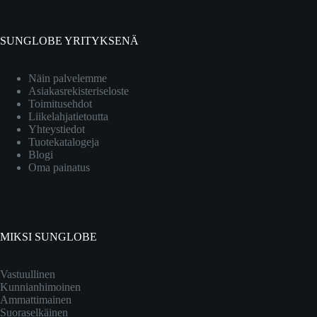
SUNGLOBE YRITYKSENÄ
Näin palvelemme
Asiakasrekisteriseloste
Toimitusehdot
Liikelahjatietoutta
Yhteystiedot
Tuotekatalogeja
Blogi
Oma painatus
MIKSI SUNGLOBE
Vastuullinen
Kunnianhimoinen
Ammattimainen
Suoraselkäinen