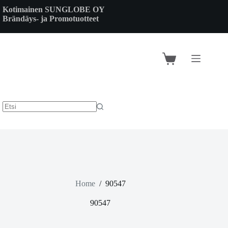
Skip
Kotimainen SUNGLOBE OY
to
Brändäys- ja Promotuotteet
content
Shopping
cart
Home
/
90547
90547