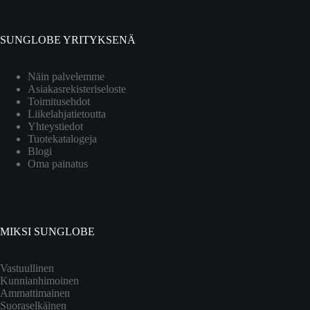
SUNGLOBE YRITYKSENÄ
Näin palvelemme
Asiakasrekisteriseloste
Toimitusehdot
Liikelahjatietoutta
Yhteystiedot
Tuotekatalogeja
Blogi
Oma painatus
MIKSI SUNGLOBE
Vastuullinen
Kunnianhimoinen
Ammattimainen
Suoraselkäinen