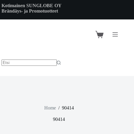
Skip
Kotimainen SUNGLOBE OY
to
Brändäys- ja Promotuotteet
content
Shopping
cart
Home
/
90414
90414