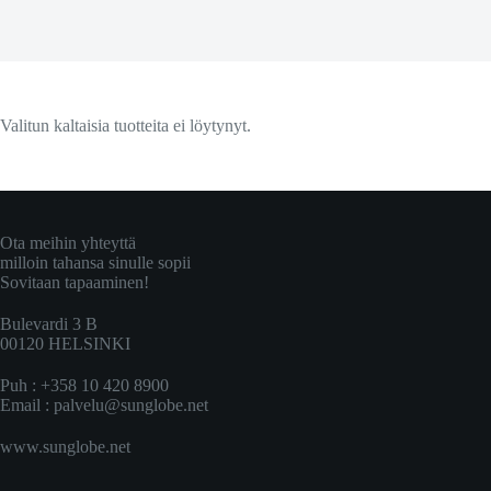
Valitun kaltaisia tuotteita ei löytynyt.
Ota meihin yhteyttä
milloin tahansa sinulle sopii
Sovitaan tapaaminen!
Bulevardi 3 B
00120 HELSINKI
Puh : +358 10 420 8900
Email :
palvelu@sunglobe.net
www.sunglobe.net