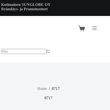
Skip
Kotimainen SUNGLOBE OY
to
Brändäys- ja Promotuotteet
content
Shopping
cart
Home
/
8717
8717