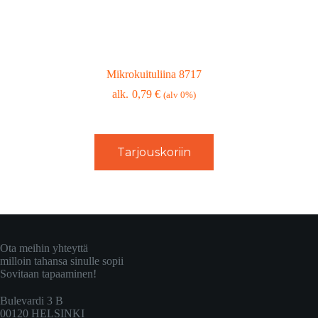
Mikrokuituliina 8717
0,79
€
(alv 0%)
Tarjouskoriin
Ota meihin yhteyttä
milloin tahansa sinulle sopii
Sovitaan tapaaminen!
Bulevardi 3 B
00120 HELSINKI