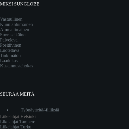
MIKSI SUNGLOBE
Vastuullinen
Kunnianhimoinen
Ammattimainen
Suoraselkäinen
Palveleva
Positiivinen
Luotettava
Tinkimätön
Laadukas
Kustannustehokas
SEURAA MEITÄ
Työnäytteitä/-fiiliksiä
Liikelahjat Helsinki
Likelahjat Tampere
Liikelahjat Turku