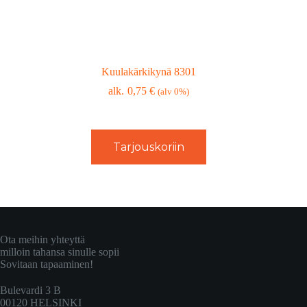
Kuulakärkikynä 8301
0,75
€
(alv 0%)
Tarjouskoriin
Ota meihin yhteyttä
milloin tahansa sinulle sopii
Sovitaan tapaaminen!
Bulevardi 3 B
00120 HELSINKI