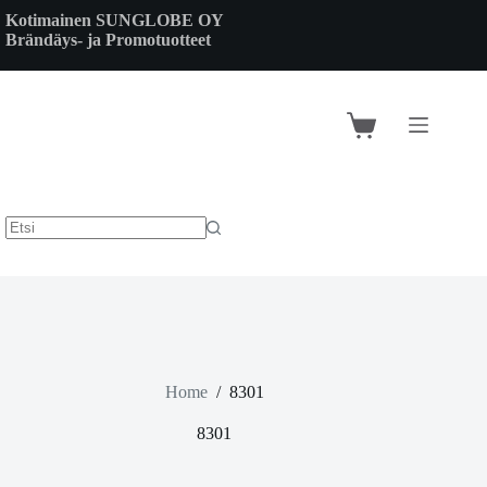
Skip
Kotimainen SUNGLOBE OY
to
Brändäys- ja Promotuotteet
content
Shopping
cart
Home
/
8301
8301