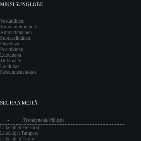
MIKSI SUNGLOBE
Vastuullinen
Kunnianhimoinen
Ammattimainen
Suoraselkäinen
Palveleva
Positiivinen
Luotettava
Tinkimätön
Laadukas
Kustannustehokas
SEURAA MEITÄ
Työnäytteitä/-fiiliksiä
Liikelahjat Helsinki
Likelahjat Tampere
Liikelahjat Turku