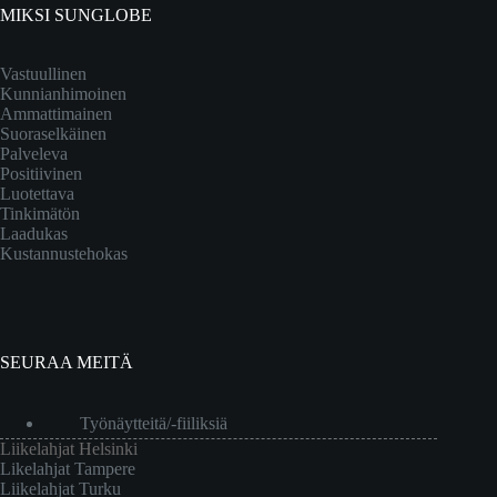
MIKSI SUNGLOBE
Vastuullinen
Kunnianhimoinen
Ammattimainen
Suoraselkäinen
Palveleva
Positiivinen
Luotettava
Tinkimätön
Laadukas
Kustannustehokas
SEURAA MEITÄ
Työnäytteitä/-fiiliksiä
Liikelahjat Helsinki
Likelahjat Tampere
Liikelahjat Turku