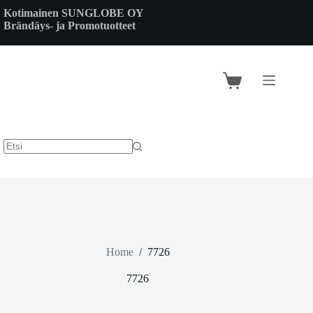
Skip
Kotimainen SUNGLOBE OY
to
Brändäys- ja Promotuotteet
content
Shopping
cart
Home
/
7726
7726