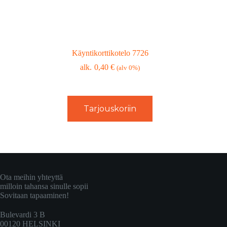
Käyntikorttikotelo 7726
0,40
€
(alv 0%)
Tarjouskoriin
Ota meihin yhteyttä
milloin tahansa sinulle sopii
Sovitaan tapaaminen!
Bulevardi 3 B
00120 HELSINKI