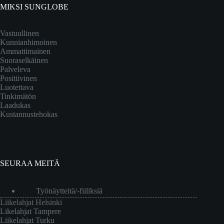
MIKSI SUNGLOBE
Vastuullinen
Kunnianhimoinen
Ammattimainen
Suoraselkäinen
Palveleva
Positiivinen
Luotettava
Tinkimätön
Laadukas
Kustannustehokas
SEURAA MEITÄ
Työnäytteitä/-fiiliksiä
Liikelahjat Helsinki
Likelahjat Tampere
Liikelahjat Turku