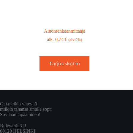
Autonrenkaanmittaaja
0,74
€
(alv 0%)
Tarjouskoriin
Ota meihin yhteyttä
milloin tahansa sinulle sopii
Sovitaan tapaaminen!
Bulevardi 3 B
00120 HELSINKI