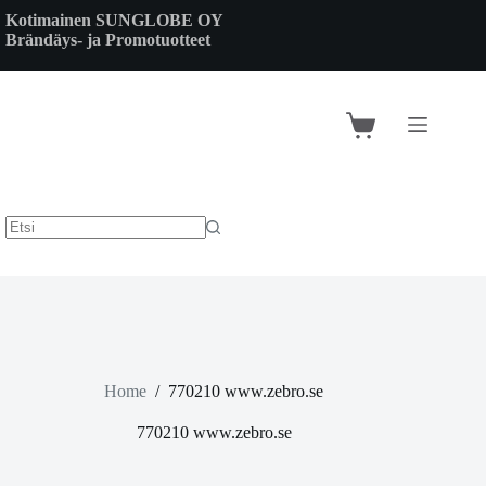
Skip
Kotimainen SUNGLOBE OY
to
Brändäys- ja Promotuotteet
content
Shopping
cart
Home
/
770210 www.zebro.se
770210 www.zebro.se