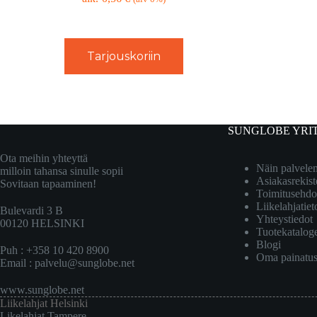
Tarjouskoriin
SUNGLOBE YRI
Ota meihin yhteyttä
Näin palvel
milloin tahansa sinulle sopii
Asiakasrekist
Sovitaan tapaaminen!
Toimitusehdo
Liikelahjatiet
Bulevardi 3 B
Yhteystiedot
00120 HELSINKI
Tuotekatalog
Blogi
Puh : +358 10 420 8900
Oma painatu
Email :
palvelu@sunglobe.net
www.sunglobe.net
Liikelahjat Helsinki
Likelahjat Tampere