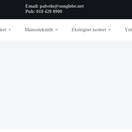
Email:
palvelu@sunglobe.net
Puh:
010 420 8900
teet
Mainostekstiilit
Ekologiset tuotteet
Yrit