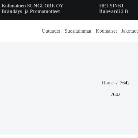
Skip
Kotimainen SUNGLOBE OY
HELSINKI
to
Brändäys- ja Promotuotteet
Bulevardi 3 B
content
Uutuudet
Suosituimmat
Kotimaiset
Jakotuot
Home
/
7642
7642