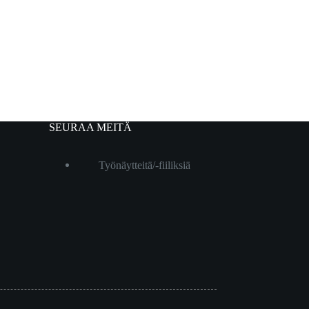
SEURAA MEITÄ
Työnäytteitä/-fiiliksiä