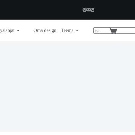
yslahjat
Oma design
Teema
Shopping
cart