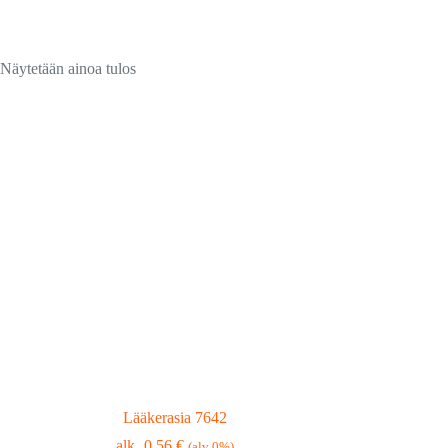
Näytetään ainoa tulos
Lääkerasia 7642
0,56
€
(alv 0%)