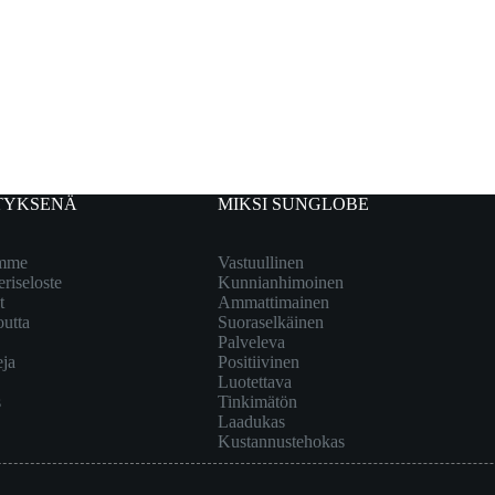
TYKSENÄ
MIKSI SUNGLOBE
emme
Vastuullinen
eriseloste
Kunnianhimoinen
t
Ammattimainen
outta
Suoraselkäinen
Palveleva
eja
Positiivinen
Luotettava
s
Tinkimätön
Laadukas
Kustannustehokas