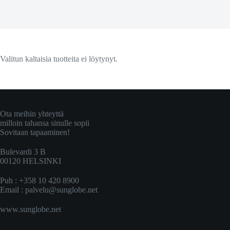
Valitun kaltaisia tuotteita ei löytynyt.
Ota meihin yhteyttä
milloin tahansa sinulle sopii
Sovitaan tapaaminen!
Bulevardi 3 B
00120 HELSINKI
Puh : +358 10 420 8900
Email :
palvelu@sunglobe.net
www.sunglobe.net