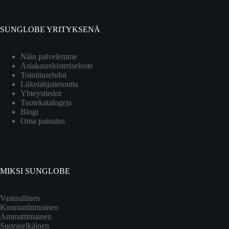
SUNGLOBE YRITYKSENÄ
Näin palvelemme
Asiakasrekisteriseloste
Toimitusehdot
Liikelahjatietoutta
Yhteystiedot
Tuotekatalogeja
Blogi
Oma painatus
MIKSI SUNGLOBE
Vastuullinen
Kunnianhimoinen
Ammattimainen
Suoraselkäinen