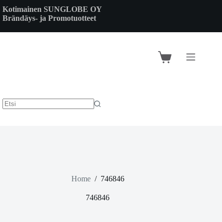
Skip
Kotimainen SUNGLOBE OY
to
Brändäys- ja Promotuotteet
content
Shopping
cart
Home
/
746846
746846