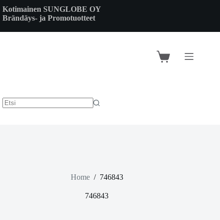
Skip
Kotimainen SUNGLOBE OY
to
Brändäys- ja Promotuotteet
content
Shopping
cart
Home
/
746843
746843