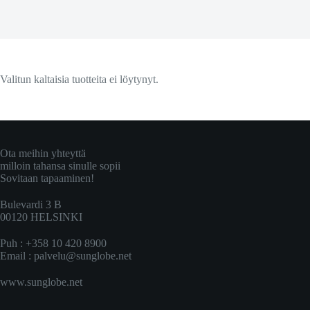
Valitun kaltaisia tuotteita ei löytynyt.
Ota meihin yhteyttä
milloin tahansa sinulle sopii
Sovitaan tapaaminen!
Bulevardi 3 B
00120 HELSINKI
Puh : +358 10 420 8900
Email :
palvelu@sunglobe.net
www.sunglobe.net