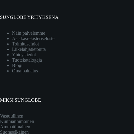
SUNGLOBE YRITYKSENÄ
Näin palvelemme
Asiakasrekisteriseloste
Toimitusehdot
Liikelahjatietoutta
Yhteystiedot
Tuotekatalogeja
Blogi
Oma painatus
MIKSI SUNGLOBE
Vastuullinen
Kunnianhimoinen
Ammattimainen
Suoraselkäinen