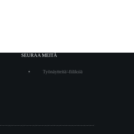
SEURAA MEITÄ
Työnäytteitä/-fiiliksiä