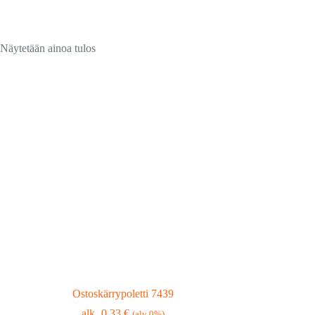
Näytetään ainoa tulos
Ostoskärrypoletti 7439
0,33
€
(alv 0%)