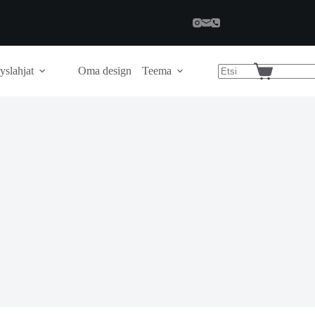
yslahjat
Oma design
Teema
Shopping
cart