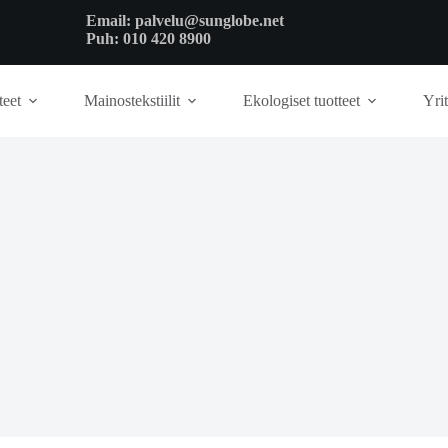
Email:
palvelu@sunglobe.net
Puh:
010 420 8900
teet
Mainostekstiilit
Ekologiset tuotteet
Yrit