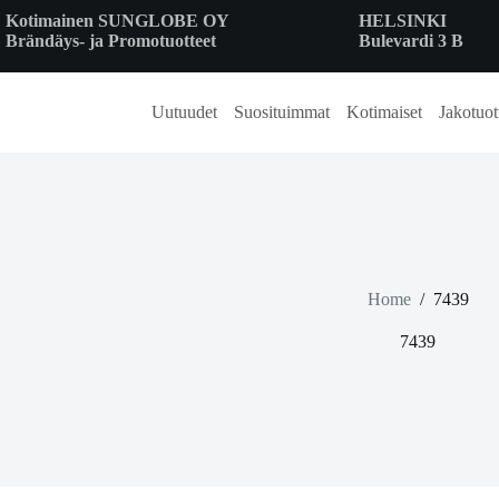
Skip
Kotimainen SUNGLOBE OY
HELSINKI
to
Brändäys- ja Promotuotteet
Bulevardi 3 B
content
Uutuudet
Suosituimmat
Kotimaiset
Jakotuot
Home
/
7439
7439