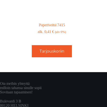
Paperiveitsi 7415
0,41
€
(alv 0%)
Tarjouskoriin
Ota meihin yhteyttä
milloin tahansa sinulle sopii
Sovitaan tapaaminen!
Bulevardi 3 B
00120 HELSINKI