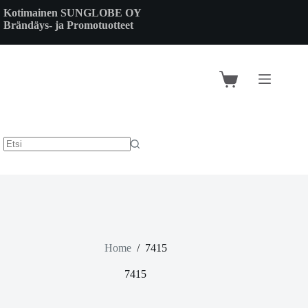
Skip
Kotimainen SUNGLOBE OY
to
Brändäys- ja Promotuotteet
content
Shopping
cart
Home
/
7415
7415