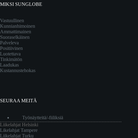
MIKSI SUNGLOBE
Vastuullinen
Kunnianhimoinen
Ammattimainen
Suoraselkäinen
Palveleva
Positiivinen
Luotettava
Tinkimätön
Laadukas
Kustannustehokas
SEURAA MEITÄ
Työnäytteitä/-fiiliksiä
Liikelahjat Helsinki
Likelahjat Tampere
Liikelahjat Turku