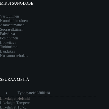
MIKSI SUNGLOBE
Vastuullinen
Kunnianhimoinen
Ammattimainen
Suoraselkäinen
Palveleva
Positiivinen
Luotettava
Tinkimätön
Laadukas
Kustannustehokas
SEURAA MEITÄ
Työnäytteitä/-fiiliksiä
Liikelahjat Helsinki
Likelahjat Tampere
Liikelahjat Turku