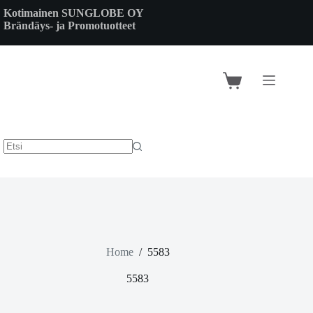
Skip
Kotimainen SUNGLOBE OY
to
Brändäys- ja Promotuotteet
content
Shopping
cart
Home
/
5583
5583