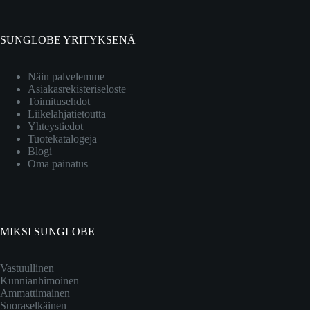
SUNGLOBE YRITYKSENÄ
Näin palvelemme
Asiakasrekisteriseloste
Toimitusehdot
Liikelahjatietoutta
Yhteystiedot
Tuotekatalogeja
Blogi
Oma painatus
MIKSI SUNGLOBE
Vastuullinen
Kunnianhimoinen
Ammattimainen
Suoraselkäinen