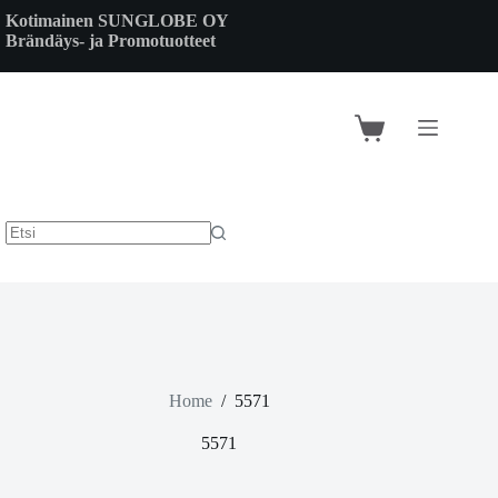
Skip
Kotimainen SUNGLOBE OY
to
Brändäys- ja Promotuotteet
content
Shopping
cart
Home
/
5571
5571