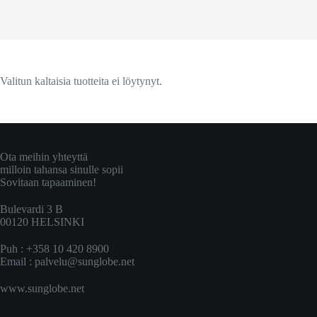
Valitun kaltaisia tuotteita ei löytynyt.
Ota meihin yhteyttä
milloin tahansa sinulle sopii
Sovitaan tapaaminen!
Bulevardi 3 B
00120 HELSINKI
Puh : +358 10 420 8900
Email :
palvelu@sunglobe.net
www.sunglobe.net