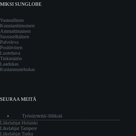
MIKSI SUNGLOBE
Vastuullinen
Kunnianhimoinen
Ammattimainen
Suoraselkäinen
Palveleva
Positiivinen
Luotettava
Tinkimätön
Laadukas
Kustannustehokas
SEURAA MEITÄ
Työnäytteitä/-fiiliksiä
Liikelahjat Helsinki
Likelahjat Tampere
Liikelahjat Turku