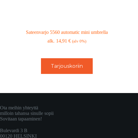
Sateenvarjo 5560 automatic mini umbrella
14,91
€
(alv 0%)
Tarjouskoriin
Ota meihin yhteyttä
milloin tahansa sinulle sopii
Sovitaan tapaaminen!
Bulevardi 3 B
00120 HELSINKI