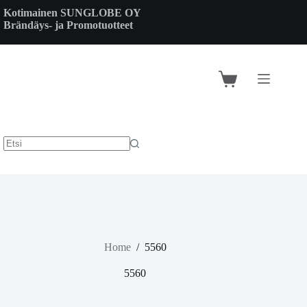
Skip
Kotimainen SUNGLOBE OY
to
Brändäys- ja Promotuotteet
content
Shopping
cart
Home
/
5560
5560