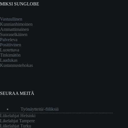
MIKSI SUNGLOBE
Vastuullinen
Kunnianhimoinen
Ammattimainen
Suoraselkäinen
Palveleva
Positiivinen
Luotettava
Tinkimätön
Laadukas
Kustannustehokas
SEURAA MEITÄ
Työnäytteitä/-fiiliksiä
Liikelahjat Helsinki
Likelahjat Tampere
Liikelahjat Turku