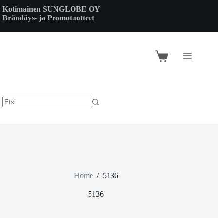
Skip
Kotimainen SUNGLOBE OY
to
Brändäys- ja Promotuotteet
content
Shopping
cart
Home
/
5136
5136