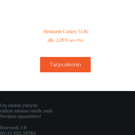
Henkselit Corkey 5136
2,09
€
(alv 0%)
Tarjouskoriin
Ota meihin yhteyttä
milloin tahansa sinulle sopii
Sovitaan tapaaminen!
Bulevardi 3 B
00120 HELSINKI