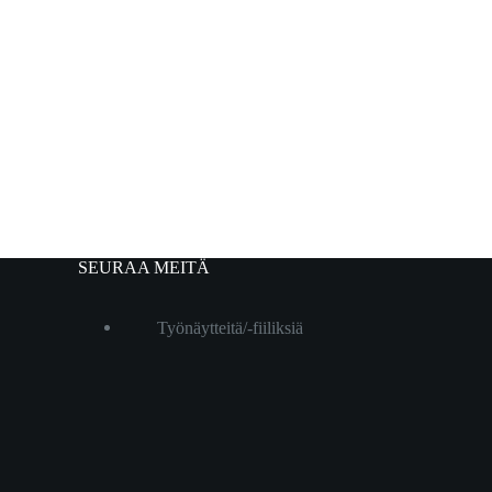
SEURAA MEITÄ
Työnäytteitä/-fiiliksiä