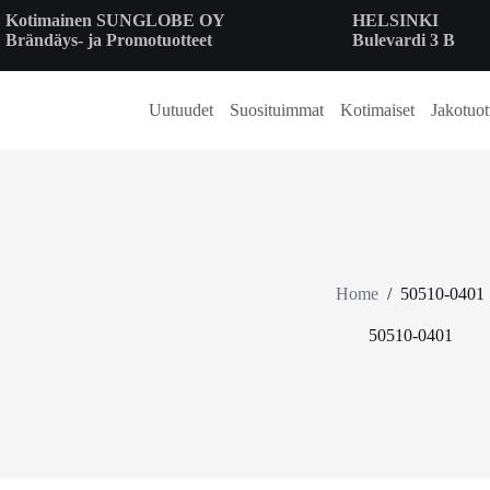
Skip
Kotimainen SUNGLOBE OY
HELSINKI
to
Brändäys- ja Promotuotteet
Bulevardi 3 B
content
Uutuudet
Suosituimmat
Kotimaiset
Jakotuot
Home
/
50510-0401
50510-0401