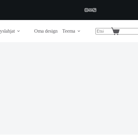
yslahjat
Oma design
Teema
Shopping
cart