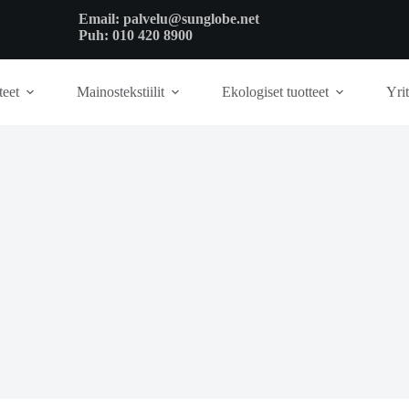
Email:
palvelu@sunglobe.net
Puh:
010 420 8900
teet
Mainostekstiilit
Ekologiset tuotteet
Yrit