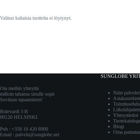
Valitun kaltaisia tuotteita ei löytynyt.
SUNGLOBE YRI
Ota meihin yhteyttä
Näin palvel
milloin tahansa sinulle sopii
Asiakasrekist
Sovitaan tapaaminen!
Toimitusehdo
Liikelahjatiet
Bulevardi 3 B
Yhteystiedot
00120 HELSINKI
Tuotekatalog
Blogi
Puh : +358 10 420 8900
Oma painatu
Email :
palvelu@sunglobe.net