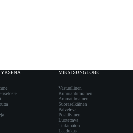
TYKSENÄ
MIKSI SUNGLOBE
emme
Vastuullinen
eriseloste
Kunnianhimoinen
t
Ammattimainen
outta
Suoraselkäinen
Palveleva
eja
Positiivinen
Luotettava
s
Tinkimätön
Laadukas