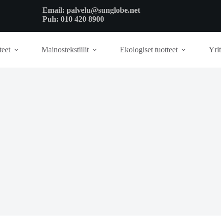
Email:
palvelu@sunglobe.net
Puh:
010 420 8900
teet
Mainostekstiilit
Ekologiset tuotteet
Yrit