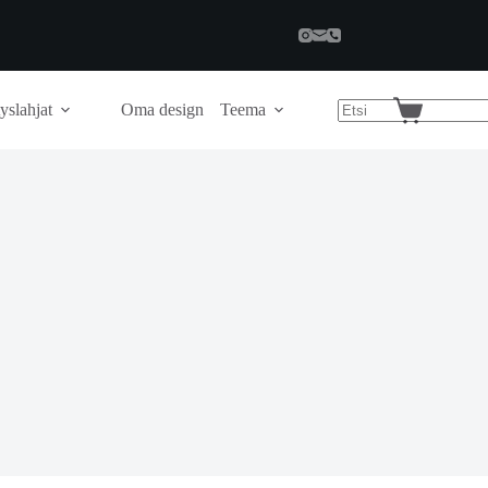
yslahjat
Oma design
Teema
Shopping
cart