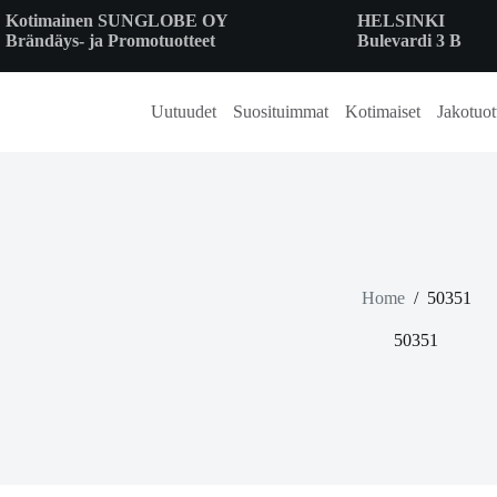
Skip
Kotimainen SUNGLOBE OY
HELSINKI
to
Brändäys- ja Promotuotteet
Bulevardi 3 B
content
Uutuudet
Suosituimmat
Kotimaiset
Jakotuot
Home
/
50351
50351