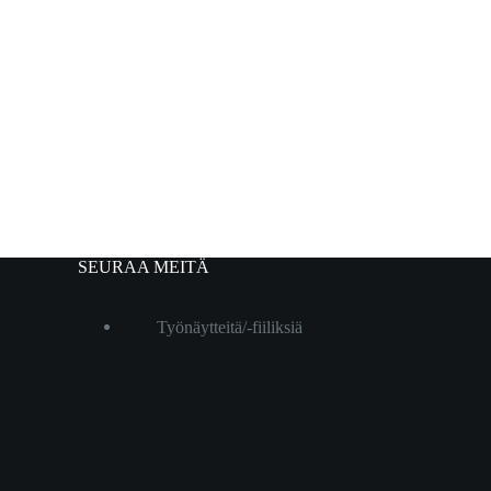
SEURAA MEITÄ
Työnäytteitä/-fiiliksiä