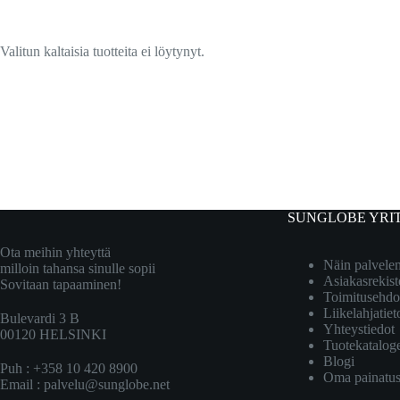
Valitun kaltaisia tuotteita ei löytynyt.
SUNGLOBE YRI
Ota meihin yhteyttä
Näin palvel
milloin tahansa sinulle sopii
Asiakasrekist
Sovitaan tapaaminen!
Toimitusehdo
Liikelahjatiet
Bulevardi 3 B
Yhteystiedot
00120 HELSINKI
Tuotekatalog
Blogi
Puh : +358 10 420 8900
Oma painatu
Email :
palvelu@sunglobe.net