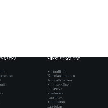
TYKSENÄ
MIKSI SUNGLOBE
emme
Vastuullinen
eriseloste
Kunnianhimoinen
t
Ammattimainen
outta
Suoraselkäinen
Palveleva
eja
Positiivinen
Luotettava
s
Tinkimätön
Laadukas