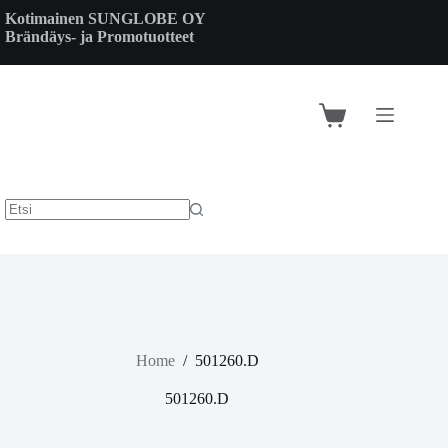
Skip
Kotimainen SUNGLOBE OY
to
Brändäys- ja Promotuotteet
content
Shopping
cart
Home
/
501260.D
501260.D