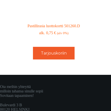
Pastillirasia luottokortti 501260.D
0,75
€
(alv 0%)
Tarjouskoriin
Ota meihin yhteyttä
milloin tahansa sinulle sopii
Sovitaan tapaaminen!
Bulevardi 3 B
00120 HELSINKI