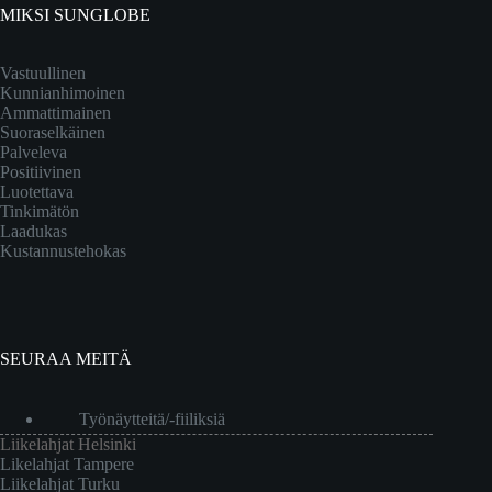
MIKSI SUNGLOBE
Vastuullinen
Kunnianhimoinen
Ammattimainen
Suoraselkäinen
Palveleva
Positiivinen
Luotettava
Tinkimätön
Laadukas
Kustannustehokas
SEURAA MEITÄ
Työnäytteitä/-fiiliksiä
Liikelahjat Helsinki
Likelahjat Tampere
Liikelahjat Turku