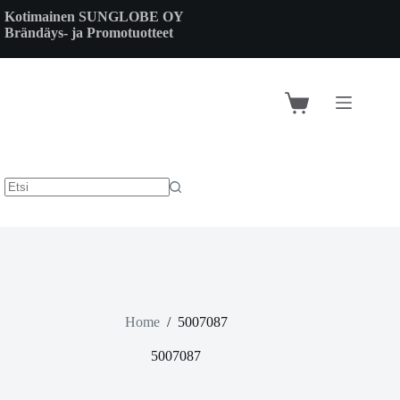
Skip
Kotimainen SUNGLOBE OY
to
Brändäys- ja Promotuotteet
content
Shopping
cart
Home
/
5007087
5007087