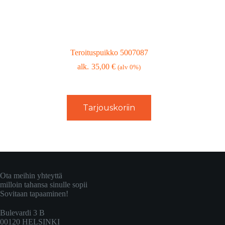
Teroituspuikko 5007087
35,00
€
(alv 0%)
Tarjouskoriin
Ota meihin yhteyttä
milloin tahansa sinulle sopii
Sovitaan tapaaminen!
Bulevardi 3 B
00120 HELSINKI