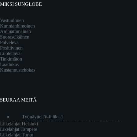
MIKSI SUNGLOBE
Vastuullinen
Kunnianhimoinen
Ammattimainen
Suoraselkäinen
Palveleva
Positiivinen
Luotettava
Tinkimätön
Laadukas
Kustannustehokas
SEURAA MEITÄ
Työnäytteitä/-fiiliksiä
Liikelahjat Helsinki
Likelahjat Tampere
Liikelahjat Turku