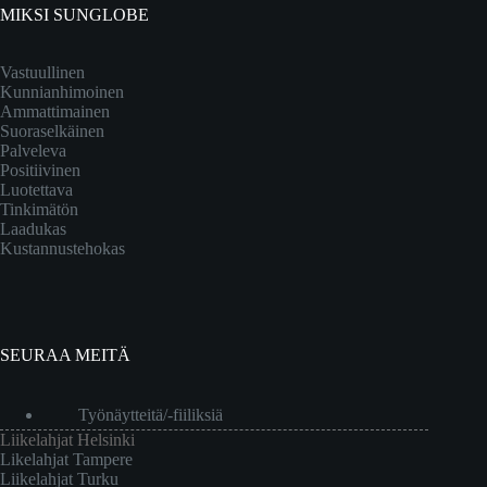
MIKSI SUNGLOBE
Vastuullinen
Kunnianhimoinen
Ammattimainen
Suoraselkäinen
Palveleva
Positiivinen
Luotettava
Tinkimätön
Laadukas
Kustannustehokas
SEURAA MEITÄ
Työnäytteitä/-fiiliksiä
Liikelahjat Helsinki
Likelahjat Tampere
Liikelahjat Turku