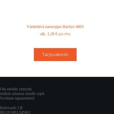
Väritettävä narureppu Backys 4893
1,26
€
(alv 0%)
Tarjouskoriin
Ota meihin yhteyttä
milloin tahansa sinulle sopii
Sovitaan tapaaminen!
Bulevardi 3 B
00120 HELSINKI