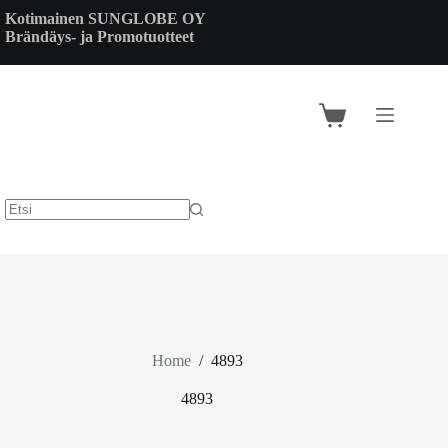
Skip
Kotimainen SUNGLOBE OY
to
Brändäys- ja Promotuotteet
content
Shopping
cart
Home
/
4893
4893