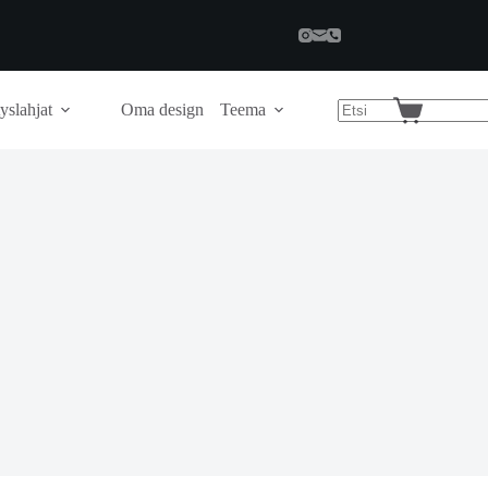
yslahjat
Oma design
Teema
Shopping
cart