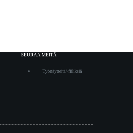
SEURAA MEITÄ
Työnäytteitä/-fiiliksiä