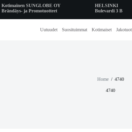
Skip
Kotimainen SUNGLOBE OY
HELSINKI
to
Brändäys- ja Promotuotteet
Bulevardi 3 B
content
Uutuudet
Suosituimmat
Kotimaiset
Jakotuot
Home
/
4740
4740