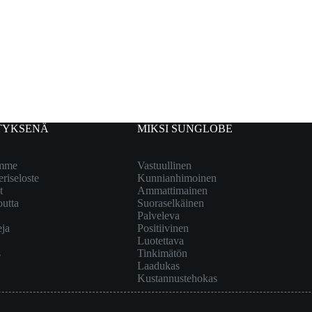
TYKSENÄ
MIKSI SUNGLOBE
emme
Vastuullinen
eriseloste
Kunnianhimoinen
t
Ammattimainen
outta
Suoraselkäinen
Palveleva
eja
Positiivinen
Luotettava
s
Tinkimätön
Laadukas
Kustannustehokas