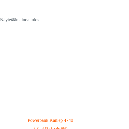
Näytetään ainoa tulos
Powerbank Kanlep 4740
3,00
€
(alv 0%)