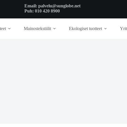
Email:
palvelu@sunglobe.net
Puh:
010 420 8900
teet
Mainostekstiilit
Ekologiset tuotteet
Yrit