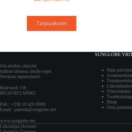
Tarjouskoriin
SUNGLOBE YRI
Ota meihin yhteyttä
Näin palvel
milloin tahansa sinulle sopii
Asiakasrekist
Sovitaan tapaaminen!
Toimitusehdo
Liikelahjatiet
Bulevardi 3 B
Yhteystiedot
00120 HELSINKI
Tuotekatalog
Blogi
Puh : +358 10 420 8900
Oma painatu
Email :
palvelu@sunglobe.net
www.sunglobe.net
Liikelahjat Helsinki
Likelahjat Tampere