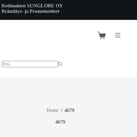
Skip
Kotimainen SUNGLOBE OY
to
Brändäys- ja Promotuotteet
content
Shopping
cart
Home
/
4679
4679