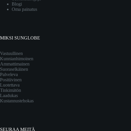
Blogi
Oma painatus
MIKSI SUNGLOBE
Vastuullinen
Kunnianhimoinen
Ammattimainen
Suoraselkäinen
Palveleva
Positiivinen
Luotettava
Tinkimätön
Laadukas
Kustannustehokas
SEURAA MEITÄ