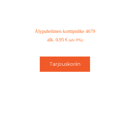
Älypuhelimen korttipidike 4679
0,95
€
(alv 0%)
Tarjouskoriin