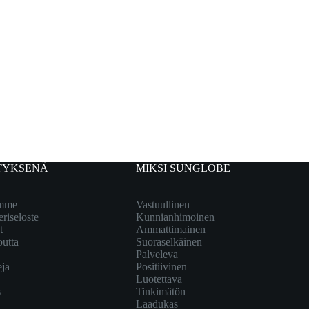
TYKSENÄ
MIKSI SUNGLOBE
emme
Vastuullinen
eriseloste
Kunnianhimoinen
t
Ammattimainen
outta
Suoraselkäinen
Palveleva
eja
Positiivinen
Luotettava
s
Tinkimätön
Laadukas