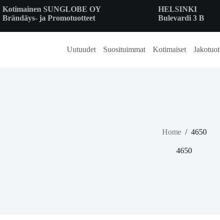
Skip
Kotimainen SUNGLOBE OY
HELSINKI
to
Brändäys- ja Promotuotteet
Bulevardi 3 B
content
Uutuudet
Suosituimmat
Kotimaiset
Jakotuot
Home
/
4650
4650