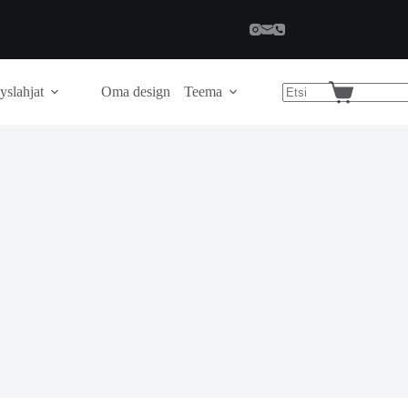
yslahjat
Oma design
Teema
Shopping
cart