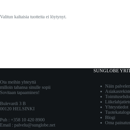
Valitun kaltaisia tuotteita ei löytynyt.
SUNGLOBE YRI
Ota meihin yhteyttä
Näin palvel
milloin tahansa sinulle sopii
Asiakasrekist
Sovitaan tapaaminen!
Toimitusehdo
Liikelahjatiet
Bulevardi 3 B
Yhteystiedot
00120 HELSINKI
Tuotekatalog
Blogi
Puh : +358 10 420 8900
Oma painatu
Email :
palvelu@sunglobe.net