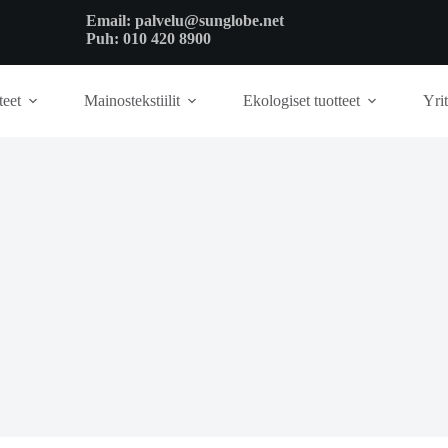
Email:
palvelu@sunglobe.net
Puh:
010 420 8900
teet
Mainostekstiilit
Ekologiset tuotteet
Yrit