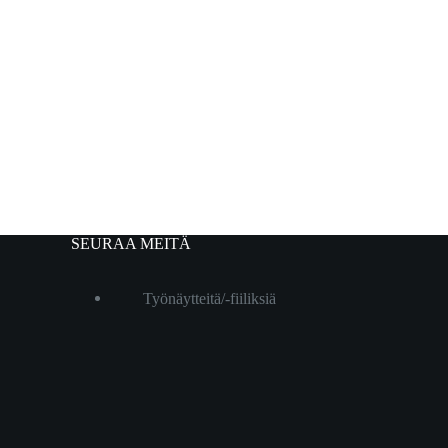
SEURAA MEITÄ
Työnäytteitä/-fiiliksiä