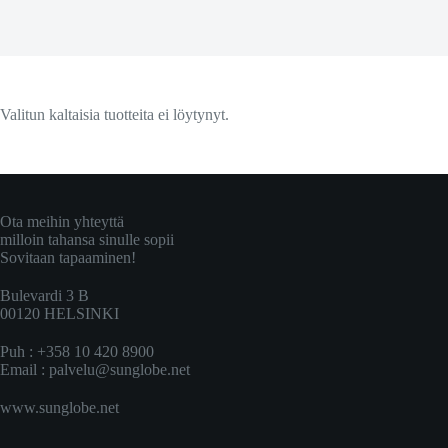
Valitun kaltaisia tuotteita ei löytynyt.
Ota meihin yhteyttä
milloin tahansa sinulle sopii
Sovitaan tapaaminen!
Bulevardi 3 B
00120 HELSINKI
Puh : +358 10 420 8900
Email :
palvelu@sunglobe.net
www.sunglobe.net