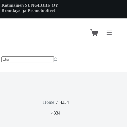
Skip
Kotimainen SUNGLOBE OY
to
Brändäys- ja Promotuotteet
content
Shopping
cart
Home
/
4334
4334