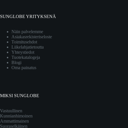
SUNGLOBE YRITYKSENÄ
Näin palvelemme
Asiakasrekisteriseloste
Toimitusehdot
Liikelahjatietoutta
Yhteystiedot
Tuotekatalogeja
Blogi
Oma painatus
MIKSI SUNGLOBE
Vastuullinen
Kunnianhimoinen
Ammattimainen
Suoraselkäinen