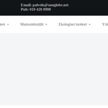
Email:
palvelu@sunglobe.net
Puh:
010 420 8900
teet
Mainostekstiilit
Ekologiset tuotteet
Yrit