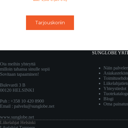
Tarjouskoriin
SUNGLOBE YRI
Ota meihin yhteyttä
Näin palvel
milloin tahansa sinulle sopii
Asiakasrekist
Sovitaan tapaaminen!
Toimitusehdo
Liikelahjatiet
Bulevardi 3 B
Yhteystiedot
00120 HELSINKI
Tuotekatalog
Blogi
Puh : +358 10 420 8900
Oma painatu
Email :
palvelu@sunglobe.net
www.sunglobe.net
Liikelahjat Helsinki
Likelahjat Tampere