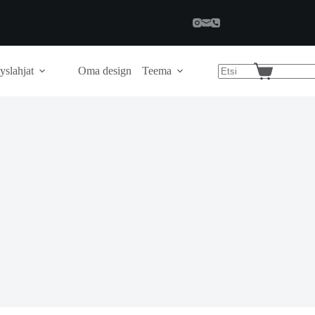
yslahjat
Oma design
Teema
Shopping
cart