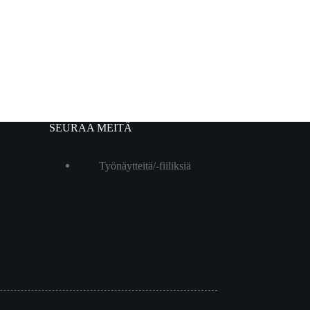
SEURAA MEITÄ
Työnäytteitä/-fiiliksiä