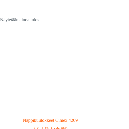
Näytetään ainoa tulos
Nappikuulokkeet Cimex 4209
1,08
€
(alv 0%)