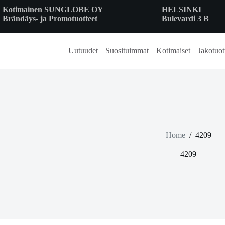
Skip
Kotimainen SUNGLOBE OY
HELSINKI
to
Brändäys- ja Promotuotteet
Bulevardi 3 B
content
Uutuudet
Suosituimmat
Kotimaiset
Jakotuot
Home
/
4209
4209