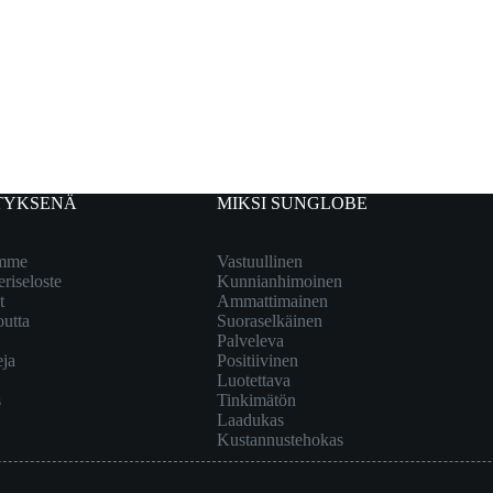
TYKSENÄ
MIKSI SUNGLOBE
emme
Vastuullinen
eriseloste
Kunnianhimoinen
t
Ammattimainen
outta
Suoraselkäinen
Palveleva
eja
Positiivinen
Luotettava
s
Tinkimätön
Laadukas
Kustannustehokas