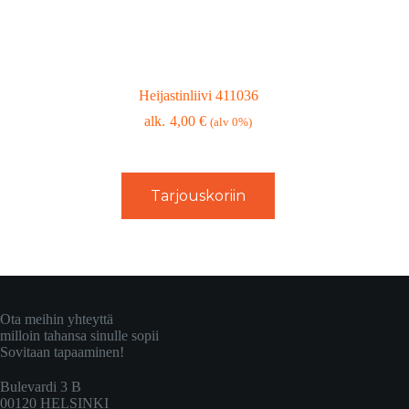
Heijastinliivi 411036
4,00
€
(alv 0%)
Tarjouskoriin
Ota meihin yhteyttä
milloin tahansa sinulle sopii
Sovitaan tapaaminen!
Bulevardi 3 B
00120 HELSINKI