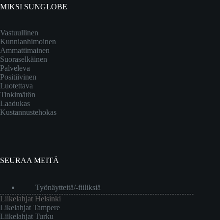
MIKSI SUNGLOBE
Vastuullinen
Kunnianhimoinen
Ammattimainen
Suoraselkäinen
Palveleva
Positiivinen
Luotettava
Tinkimätön
Laadukas
Kustannustehokas
SEURAA MEITÄ
Työnäytteitä/-fiiliksiä
Liikelahjat Helsinki
Likelahjat Tampere
Liikelahjat Turku