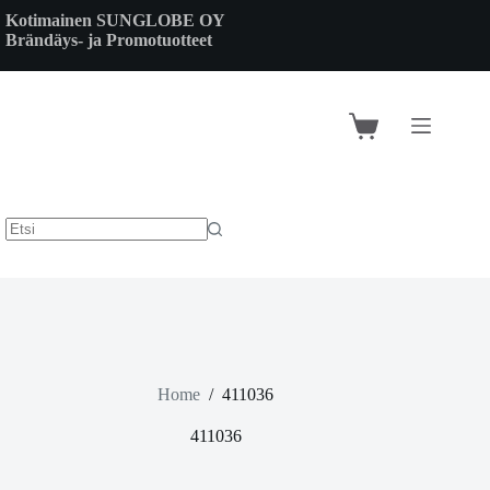
Skip
Kotimainen SUNGLOBE OY
to
Brändäys- ja Promotuotteet
content
Shopping
cart
Home
/
411036
411036