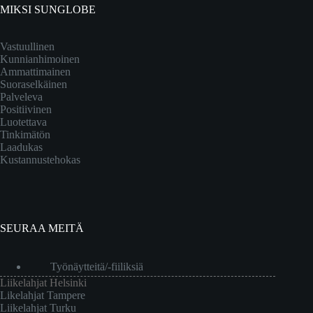
MIKSI SUNGLOBE
Vastuullinen
Kunnianhimoinen
Ammattimainen
Suoraselkäinen
Palveleva
Positiivinen
Luotettava
Tinkimätön
Laadukas
Kustannustehokas
SEURAA MEITÄ
Työnäytteitä/-fiiliksiä
Liikelahjat Helsinki
Likelahjat Tampere
Liikelahjat Turku