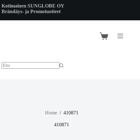
Skip
Kotimainen SUNGLOBE OY
to
Brändäys- ja Promotuotteet
content
Shopping
cart
Home
/
410871
410871