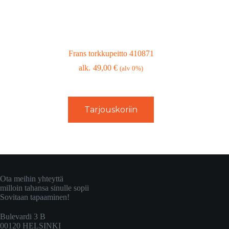
Frans torkkupeitto 410871
49,00
€
(alv 0%)
Tarjouskoriin
Ota meihin yhteyttä
milloin tahansa sinulle sopii
Sovitaan tapaaminen!
Bulevardi 3 B
00120 HELSINKI