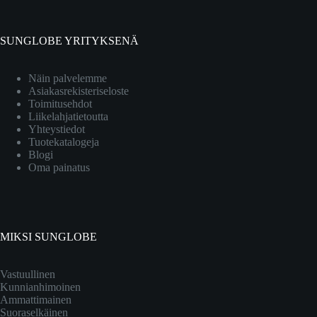
SUNGLOBE YRITYKSENÄ
Näin palvelemme
Asiakasrekisteriseloste
Toimitusehdot
Liikelahjatietoutta
Yhteystiedot
Tuotekatalogeja
Blogi
Oma painatus
MIKSI SUNGLOBE
Vastuullinen
Kunnianhimoinen
Ammattimainen
Suoraselkäinen