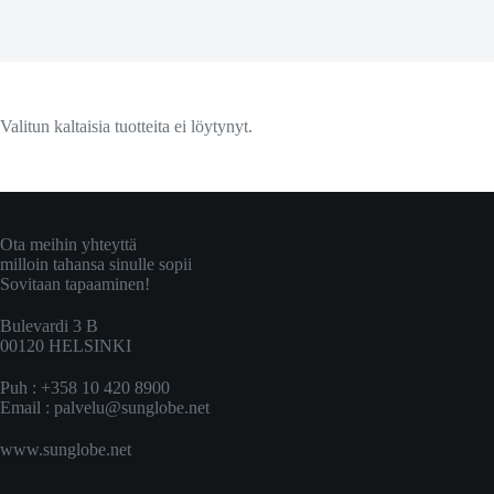
Valitun kaltaisia tuotteita ei löytynyt.
Ota meihin yhteyttä
milloin tahansa sinulle sopii
Sovitaan tapaaminen!
Bulevardi 3 B
00120 HELSINKI
Puh : +358 10 420 8900
Email :
palvelu@sunglobe.net
www.sunglobe.net