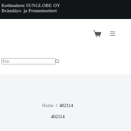
Skip
Kotimainen SUNGLOBE OY
to
Brändäys- ja Promotuotteet
content
Shopping
cart
Home
/
402114
402114