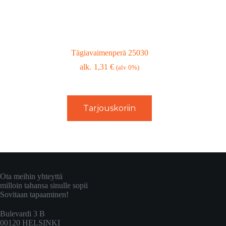
Tägiavaimenperä 25030
1,31
€
(alv 0%)
Tarjouskoriin
Ota meihin yhteyttä
milloin tahansa sinulle sopii
Sovitaan tapaaminen!
Bulevardi 3 B
00120 HELSINKI