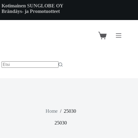
Skip
Kotimainen SUNGLOBE OY
to
Brändäys- ja Promotuotteet
content
Shopping
cart
Home
/
25030
25030