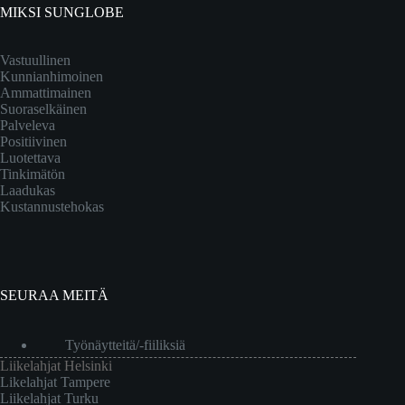
MIKSI SUNGLOBE
Vastuullinen
Kunnianhimoinen
Ammattimainen
Suoraselkäinen
Palveleva
Positiivinen
Luotettava
Tinkimätön
Laadukas
Kustannustehokas
SEURAA MEITÄ
Työnäytteitä/-fiiliksiä
Liikelahjat Helsinki
Likelahjat Tampere
Liikelahjat Turku