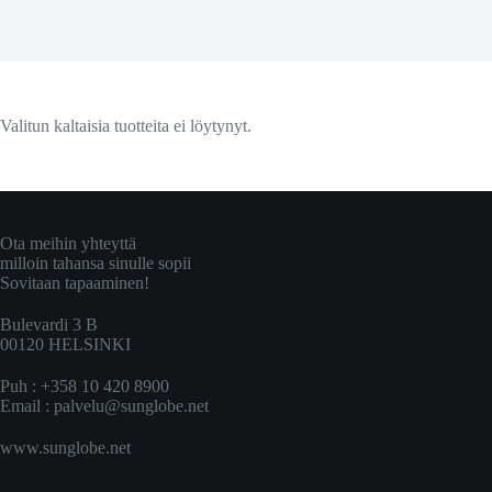
Valitun kaltaisia tuotteita ei löytynyt.
Ota meihin yhteyttä
milloin tahansa sinulle sopii
Sovitaan tapaaminen!
Bulevardi 3 B
00120 HELSINKI
Puh : +358 10 420 8900
Email :
palvelu@sunglobe.net
www.sunglobe.net