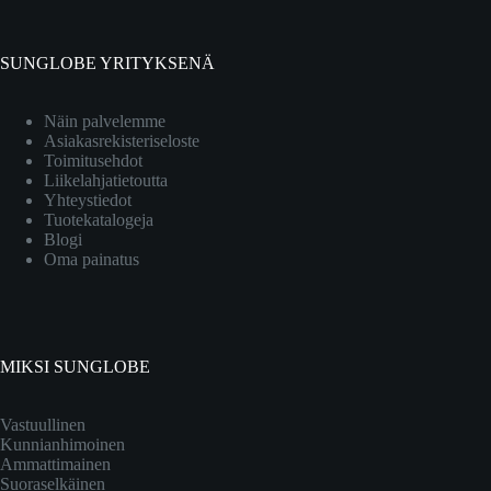
SUNGLOBE YRITYKSENÄ
Näin palvelemme
Asiakasrekisteriseloste
Toimitusehdot
Liikelahjatietoutta
Yhteystiedot
Tuotekatalogeja
Blogi
Oma painatus
MIKSI SUNGLOBE
Vastuullinen
Kunnianhimoinen
Ammattimainen
Suoraselkäinen