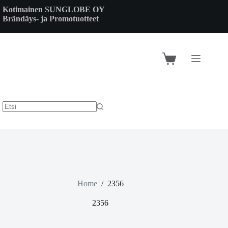
Skip
Kotimainen SUNGLOBE OY
to
Brändäys- ja Promotuotteet
content
Shopping
cart
Home
/
2356
2356