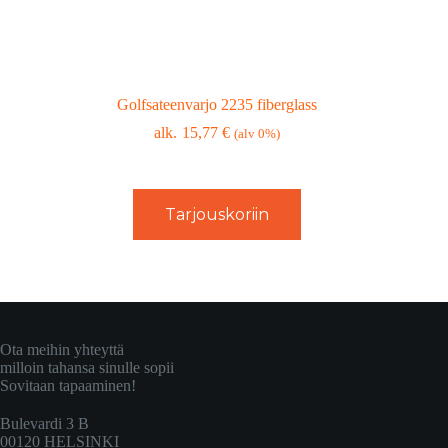
Golfsateenvarjo 2235 fiberglass
15,77
€
(alv 0%)
Tarjouskoriin
Ota meihin yhteyttä
milloin tahansa sinulle sopii
Sovitaan tapaaminen!
Bulevardi 3 B
00120 HELSINKI