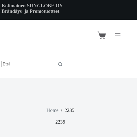
Skip
Kotimainen SUNGLOBE OY
to
Brändäys- ja Promotuotteet
content
Shopping
cart
Home
/
2235
2235