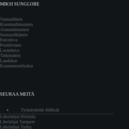
MIKSI SUNGLOBE
Vastuullinen
Kunnianhimoinen
Ammattimainen
Suoraselkäinen
Palveleva
Positiivinen
Luotettava
Tinkimätön
Laadukas
Kustannustehokas
SEURAA MEITÄ
Työnäytteitä/-fiiliksiä
Liikelahjat Helsinki
Likelahjat Tampere
Liikelahjat Turku