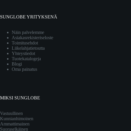
SUNGLOBE YRITYKSENÄ
Näin palvelemme
Asiakasrekisteriseloste
Toimitusehdot
Liikelahjatietoutta
Yhteystiedot
Tuotekatalogeja
Blogi
Oma painatus
MIKSI SUNGLOBE
Vastuullinen
Kunnianhimoinen
Ammattimainen
Suoraselkäinen