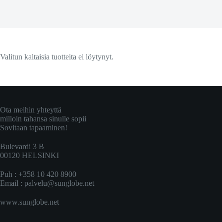
Valitun kaltaisia tuotteita ei löytynyt.
Ota meihin yhteyttä
milloin tahansa sinulle sopii
Sovitaan tapaaminen!
Bulevardi 3 B
00120 HELSINKI
Puh : +358 10 420 8900
Email :
palvelu@sunglobe.net
www.sunglobe.net