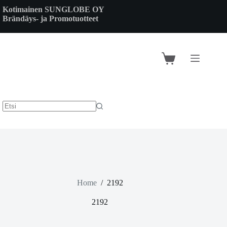
Skip
Kotimainen SUNGLOBE OY
to
Brändäys- ja Promotuotteet
content
Shopping
cart
Home
/
2192
2192