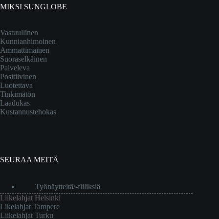
MIKSI SUNGLOBE
Vastuullinen
Kunnianhimoinen
Ammattimainen
Suoraselkäinen
Palveleva
Positiivinen
Luotettava
Tinkimätön
Laadukas
Kustannustehokas
SEURAA MEITÄ
Työnäytteitä/-fiiliksiä
Liikelahjat Helsinki
Likelahjat Tampere
Liikelahjat Turku