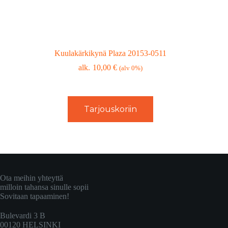
Kuulakärkikynä Plaza 20153-0511
10,00
€
(alv 0%)
Tarjouskoriin
Ota meihin yhteyttä
milloin tahansa sinulle sopii
Sovitaan tapaaminen!
Bulevardi 3 B
00120 HELSINKI