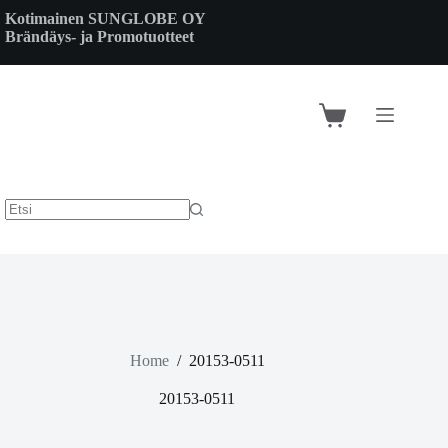
Skip
Kotimainen SUNGLOBE OY
to
Brändäys- ja Promotuotteet
content
Shopping
cart
Home
/
20153-0511
20153-0511