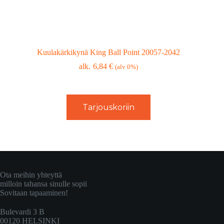
Kuulakärkikynä King Ball Point 20057-2042
6,84
€
(alv 0%)
Tarjouskoriin
Ota meihin yhteyttä
milloin tahansa sinulle sopii
Sovitaan tapaaminen!
Bulevardi 3 B
00120 HELSINKI