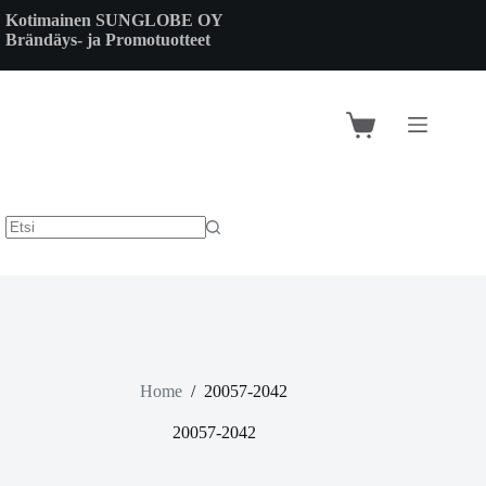
Skip
Kotimainen SUNGLOBE OY
to
Brändäys- ja Promotuotteet
content
Shopping
cart
Home
/
20057-2042
20057-2042