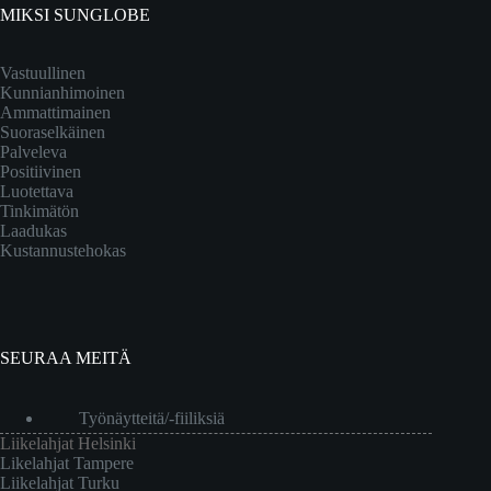
MIKSI SUNGLOBE
Vastuullinen
Kunnianhimoinen
Ammattimainen
Suoraselkäinen
Palveleva
Positiivinen
Luotettava
Tinkimätön
Laadukas
Kustannustehokas
SEURAA MEITÄ
Työnäytteitä/-fiiliksiä
Liikelahjat Helsinki
Likelahjat Tampere
Liikelahjat Turku