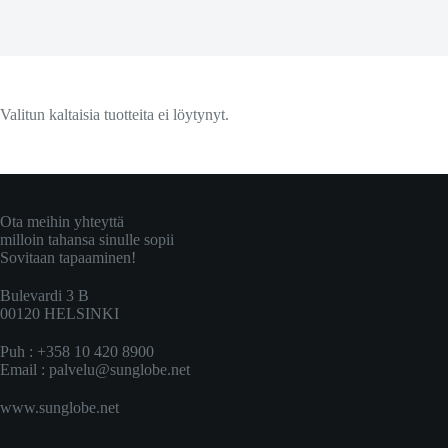
Valitun kaltaisia tuotteita ei löytynyt.
Ota meihin yhteyttä
milloin tahansa sinulle sopii
Sovitaan tapaaminen!
Bulevardi 3 B
00120 HELSINKI
Puh : +358 10 420 8900
Email :
palvelu@sunglobe.net
www.sunglobe.net