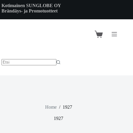
Skip
Kotimainen SUNGLOBE OY
to
Brändäys- ja Promotuotteet
content
Shopping
cart
Home
/
1927
1927